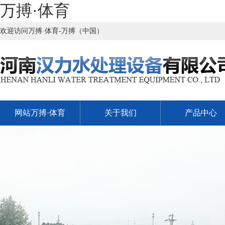
万搏·体育
欢迎访问万搏·体育-万搏（中国）
网站万搏·体育
关于我们
产品中心