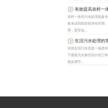
有效提高农村一
农村一体化污水处理设备专
备来达到良好的净化作用。
用，甚至会...
生活污水处理的
目前生活污水也是一项丞待
下面就为大家分别介绍三种
初步调节...