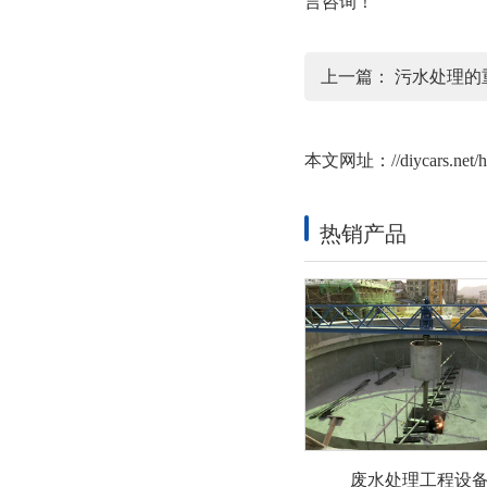
言咨询！
上一篇：
污水处理的
本文网址：
//diycars.net
热销产品
废水处理工程设