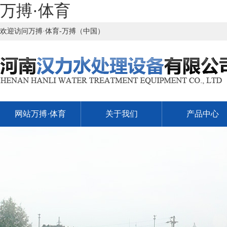
万搏·体育
欢迎访问万搏·体育-万搏（中国）
网站万搏·体育
关于我们
产品中心