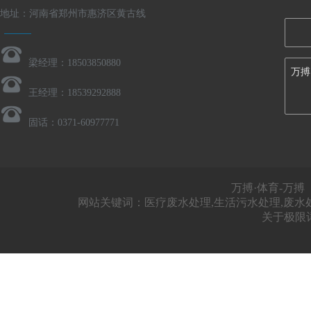
地址：河南省郑州市惠济区黄古线
梁经理：18503850880
万搏
王经理：18539292888
固话：0371-60977771
万搏·体育-万搏
网站关键词：医疗废水处理,生活污水处理,废水
关于极限