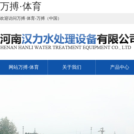
万搏·体育
欢迎访问万搏·体育-万搏（中国）
网站万搏·体育
关于我们
产品中心