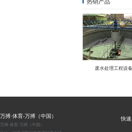
热销产品
废水处理工程设
万搏·体育-万搏（中国）
快速
万搏·体育-万搏（中国）