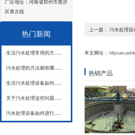
厂区地址：河南省郑州市惠济
区黄古线
上一篇：
污水处理设
热门新闻
生活污水处理常用的方......
本文网址：
//diycars.net
污水处理的方法都有哪......
热销产品
生活污水处理设备如何......
关于污水处理这些问题......
污水处理设备如何进行......