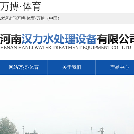
万搏·体育
欢迎访问万搏·体育-万搏（中国）
网站万搏·体育
关于我们
产品中心