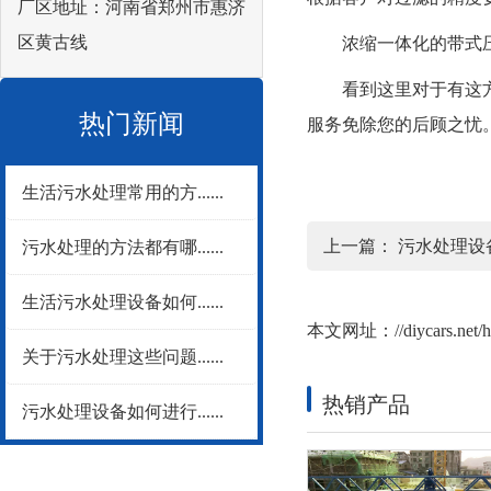
厂区地址：河南省郑州市惠济
区黄古线
浓缩一体化的带式压滤
看到这里对于有这方面
热门新闻
服务免除您的后顾之忧
生活污水处理常用的方......
上一篇：
污水处理设
污水处理的方法都有哪......
生活污水处理设备如何......
本文网址：
//diycars.net
关于污水处理这些问题......
热销产品
污水处理设备如何进行......