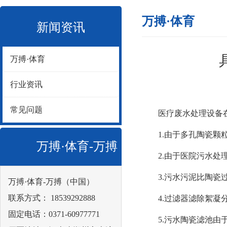
万搏·体育
新闻资讯
万搏·体育
行业资讯
常见问题
医疗废水处理
设备
1.由于多孔陶瓷颗粒
万搏·体育-万搏
2.由于医院污水处理
3.污水污泥比陶瓷过
万搏·体育-万搏（中国）
（中国）
联系方式： 18539292888
4.过滤器滤除絮凝分
固定电话：0371-60977771
5.污水陶瓷滤池由于