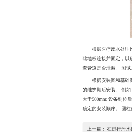
根据医疗废水处理设备
础地板连接并固定，以
查管道是否泄漏。 测
根据安装图和基础图，根
的维护期后安装。 例
大于500mm; 设备
确定的安装顺序。 圆
上一篇：
在进行污水