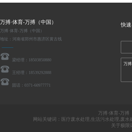
万搏·体育-万搏（中国）
快速
万搏·体育-万搏（中国）
地址：河南省郑州市惠济区黄古线
梁经理：18503850880
万搏
王经理：18539292888
固话：0371-60977771
万搏·体育-万搏
网站关键词：医疗废水处理,生活污水处理,废水
关于极限